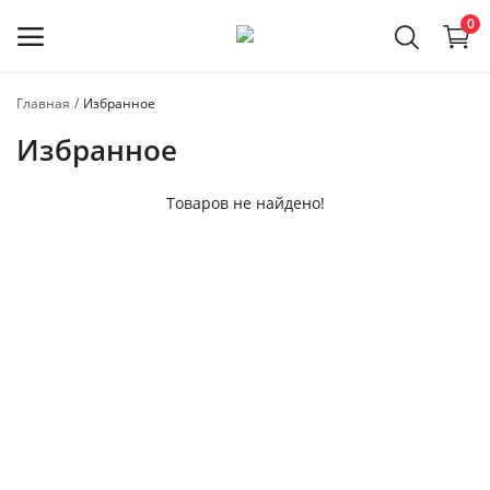
0
Главная
Избранное
Регистрация
Избранное
мастера
Товаров не найдено!
Главное меню
Категории
Главная
Избранное
Контакты
Полезная информация