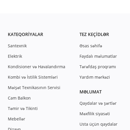
KATEQORIYALAR
TEZ KEÇIDLƏR
Santexnik
Əsas səhifə
Elektrik
Faydalı məlumatlar
Kondisioner və Havalandırma
Tərəfdaş proqramı
Kombi və İstilik Sistemləri
Yardım mərkəzi
Məişət Texnikasının Servisi
MƏLUMAT
Cam Balkon
Qaydalar və şərtlər
Təmir və Tikinti
Məxfilik siyasəti
Mebellər
Usta üçün qaydalar
Dizayn