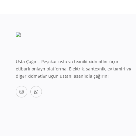
Usta Çağır – Peşəkar usta və texniki xidmətlər üçün
etibarlı onlayn platforma. Elektrik, santexnik, ev təmiri və
digər xidmətlər üçün ustanı asanlıqla çağırın!