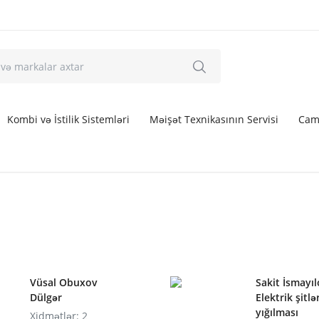
Kombi və İstilik Sistemləri
Məişət Texnikasının Servisi
Cam
Vüsal Obuxov
Sakit İsmayı
Dülgər
Elektrik şitlə
yığılması
Xidmətlər: 2