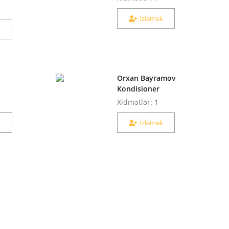
İzləmək
k
Orxan Bayramov
Kondisioner
Xidmətlər: 1
k
İzləmək