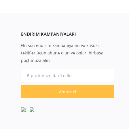
ENDIRIM KAMPANIYALARI
Ən son endirim kampaniyaları və xüsusi
təkliflər üçün abunə olun və onları birbaşa
poçtunuza alın
Abunə ol