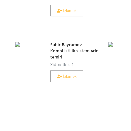
İzləmək
Sabir Bayramov
Kombi istilik sistemlərin
təmiri
Xidmətlər: 1
İzləmək