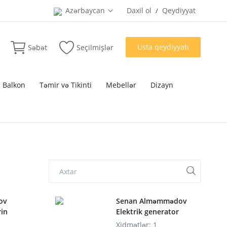
Azərbaycan
Daxil ol
Qeydiyyat
/
Usta qeydiyyatı
Səbət
Seçilmişlər
 Balkon
Təmir və Tikinti
Mebellər
Dizayn
lov
Senan Alməmmədov
rin
Elektrik generator
Xidmətlər: 1