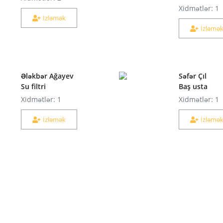
Xidmətlər: 1
İzləmək
İzləmə
Ələkbər Ağayev
Səfər Çıl
Su filtri
Baş usta
Xidmətlər: 1
Xidmətlər: 1
İzləmək
İzləmə