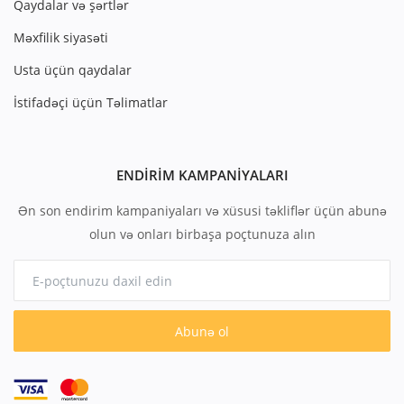
Qaydalar və şərtlər
Məxfilik siyasəti
Usta üçün qaydalar
İstifadəçi üçün Təlimatlar
ENDIRIM KAMPANIYALARI
Ən son endirim kampaniyaları və xüsusi təkliflər üçün abunə
olun və onları birbaşa poçtunuza alın
Abunə ol