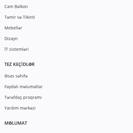
Cam Balkon
Təmir və Tikinti
Mebellər
Dizayn
İT sistemləri
TEZ KEÇIDLƏR
Əsas səhifə
Faydalı məlumatlar
Tərəfdaş proqramı
Yardım mərkəzi
MƏLUMAT