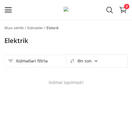
0
Əsas səhifə
Xidmətlər
Elektrik
Usta
Elektrik
qeydiyyatı
Əsas menyu
Xidmətləri filtrlə
Ən son
Kateqoriyalar
Xidmət tapılmadı!
Əsas səhifə
Seçilmişlər
Əlaqə
Faydalı məlumatlar