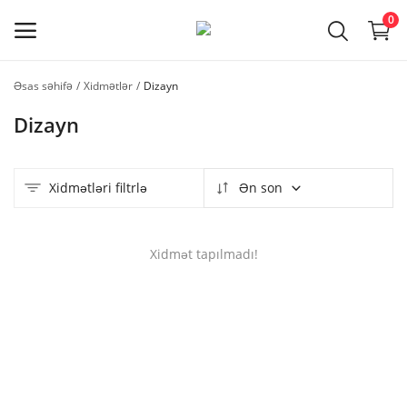
0
Əsas səhifə
Xidmətlər
Dizayn
Usta
Dizayn
qeydiyyatı
Əsas menyu
Xidmətləri filtrlə
Ən son
Kateqoriyalar
Xidmət tapılmadı!
Əsas səhifə
Seçilmişlər
Əlaqə
Faydalı məlumatlar