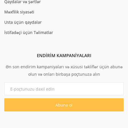
Qaydalar və şərtlər
Məxfilik siyasəti
Usta üçün qaydalar
İstifadəçi üçün Təlimatlar
ENDIRIM KAMPANIYALARI
Ən son endirim kampaniyaları və xüsusi təkliflər üçün abunə
olun və onları birbaşa poçtunuza alın
Abunə ol