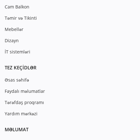
Cam Balkon
Təmir və Tikinti
Mebellər
Dizayn
İT sistemləri
TEZ KEÇIDLƏR
Əsas səhifə
Faydalı məlumatlar
Tərəfdaş proqramı
Yardım mərkəzi
MƏLUMAT