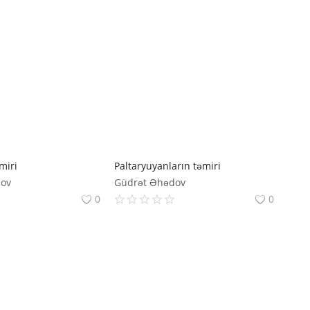
miri
Paltaryuyanların təmiri
dov
Güdrət Əhədov
0
0