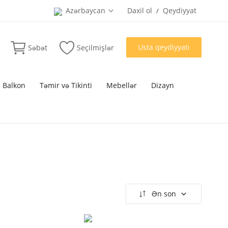
Azərbaycan
Daxil ol
Qeydiyyat
/
Usta qeydiyyatı
Səbət
Seçilmişlər
 Balkon
Təmir və Tikinti
Mebellər
Dizayn
Ən son