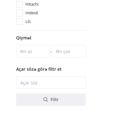
Hitachi
Indesit
LG
Mitsubishi
Qiymət
Moulinex
Panasonic
-
Philips
Samsung
Açar sözə görə filtr et
Sharp
Siemens
Sony
Filtr
Toshiba
Vestel
Zanussi