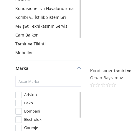
Kondisioner və Havalandırma
Kombi və İstilik Sistemləri
Məişət Texnikasının Servisi
Cam Balkon
Təmir və Tikinti
Mebellər
Dizayn
Marka
İT sistemləri
Kondisoner təmiri və 
Orxan Bayramov
Ariston
Beko
Bompani
Electrolux
Gorenje