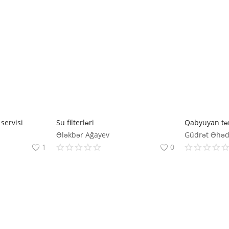
servisi
Su filterləri
Qabyuyan tə
Ələkbər Ağayev
Güdrət Əhə
1
0