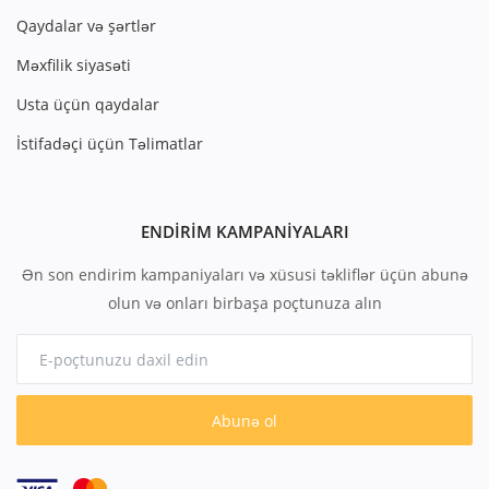
Qaydalar və şərtlər
Məxfilik siyasəti
Usta üçün qaydalar
İstifadəçi üçün Təlimatlar
ENDIRIM KAMPANIYALARI
Ən son endirim kampaniyaları və xüsusi təkliflər üçün abunə
olun və onları birbaşa poçtunuza alın
Abunə ol