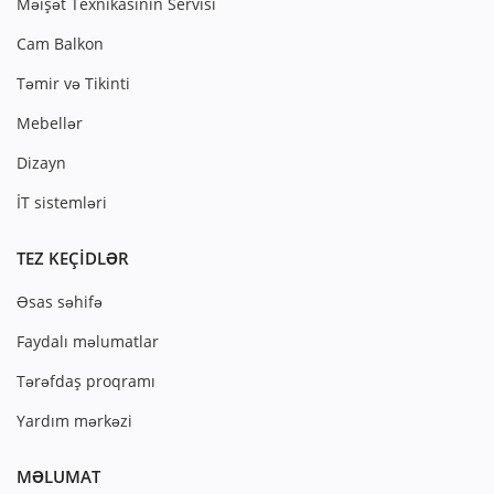
Məişət Texnikasının Servisi
Cam Balkon
Təmir və Tikinti
Mebellər
Dizayn
İT sistemləri
TEZ KEÇIDLƏR
Əsas səhifə
Faydalı məlumatlar
Tərəfdaş proqramı
Yardım mərkəzi
MƏLUMAT