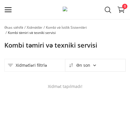
0
Əsas səhifə
Xidmətlər
Kombi və İstilik Sistemləri
Usta
Kombi təmiri və texniki servisi
qeydiyyatı
Kombi təmiri və texniki servisi
Əsas menyu
Xidmətləri filtrlə
Ən son
Kateqoriyalar
Əsas səhifə
Xidmət tapılmadı!
Seçilmişlər
Əlaqə
Faydalı məlumatlar