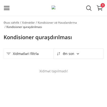
0
Əsas səhifə
Xidmətlər
Kondisioner və Havalandırma
Usta
Kondisioner quraşdırılması
qeydiyyatı
Kondisioner quraşdırılması
Əsas menyu
Xidmətləri filtrlə
Ən son
Kateqoriyalar
Əsas səhifə
Xidmət tapılmadı!
Seçilmişlər
Əlaqə
Faydalı məlumatlar