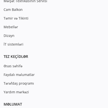
Məişət Texnikasının Servisi
Cam Balkon
Təmir və Tikinti
Mebellər
Dizayn
İT sistemləri
TEZ KEÇIDLƏR
Əsas səhifə
Faydalı məlumatlar
Tərəfdaş proqramı
Yardım mərkəzi
MƏLUMAT