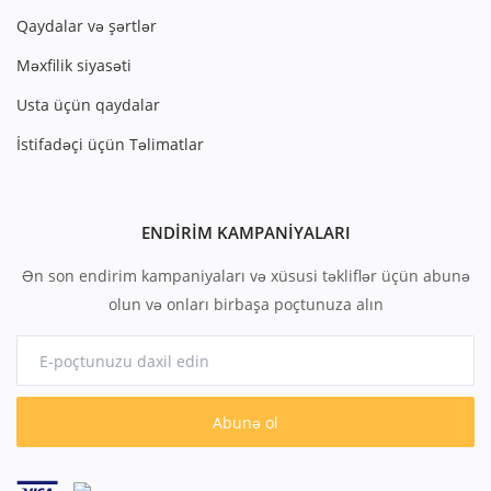
Qaydalar və şərtlər
Məxfilik siyasəti
Usta üçün qaydalar
İstifadəçi üçün Təlimatlar
ENDIRIM KAMPANIYALARI
Ən son endirim kampaniyaları və xüsusi təkliflər üçün abunə
olun və onları birbaşa poçtunuza alın
Abunə ol