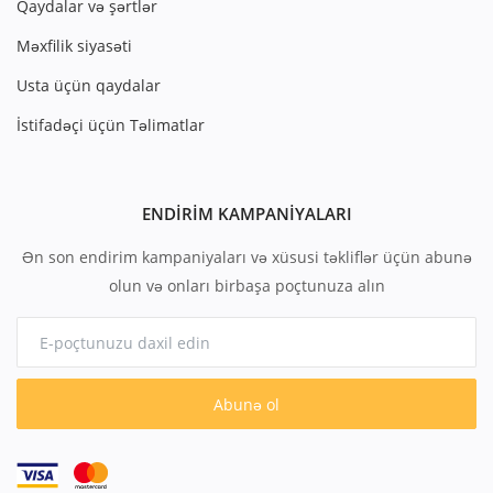
Qaydalar və şərtlər
Məxfilik siyasəti
Usta üçün qaydalar
İstifadəçi üçün Təlimatlar
ENDIRIM KAMPANIYALARI
Ən son endirim kampaniyaları və xüsusi təkliflər üçün abunə
olun və onları birbaşa poçtunuza alın
Abunə ol