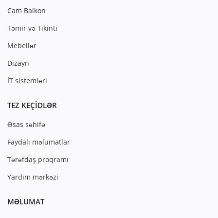
Cam Balkon
Təmir və Tikinti
Mebellər
Dizayn
İT sistemləri
TEZ KEÇIDLƏR
Əsas səhifə
Faydalı məlumatlar
Tərəfdaş proqramı
Yardım mərkəzi
MƏLUMAT