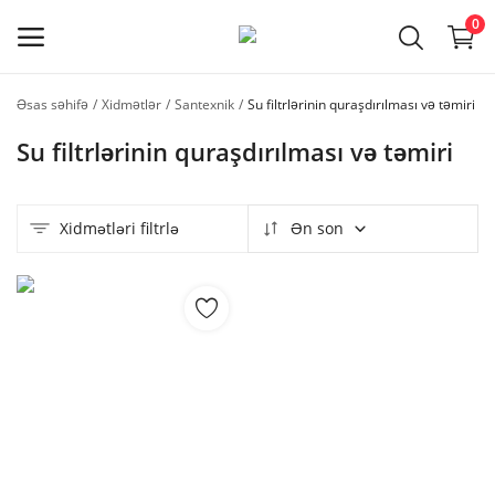
0
Əsas səhifə
Xidmətlər
Santexnik
Su filtrlərinin quraşdırılması və təmiri
Usta
Su filtrlərinin quraşdırılması və təmiri
qeydiyyatı
Əsas menyu
Xidmətləri filtrlə
Ən son
Kateqoriyalar
Əsas səhifə
Seçilmişlər
Əlaqə
Faydalı məlumatlar