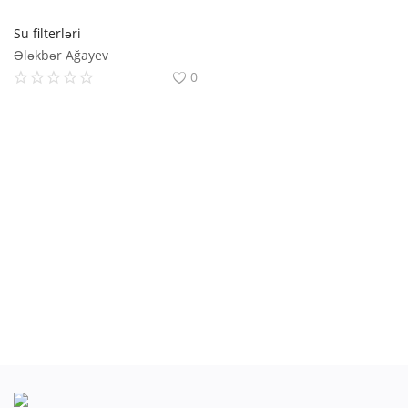
Ustalar
Su filterləri
Ələkbər Ağayev
Daxil ol
0
Qeydiyyat
Azərbaycan