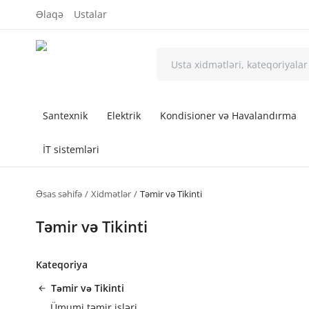
Əlaqə
Ustalar
Santexnik
Elektrik
Kondisioner və Havalandırma
İT sistemləri
Əsas səhifə
Xidmətlər
Təmir və Tikinti
Təmir və Tikinti
Kateqoriya
Təmir və Tikinti
Ümumi təmir işləri