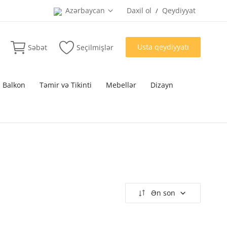
Azərbaycan
Daxil ol
Qeydiyyat
/
Usta qeydiyyatı
Səbət
Seçilmişlər
 Balkon
Təmir və Tikinti
Mebellər
Dizayn
Ən son