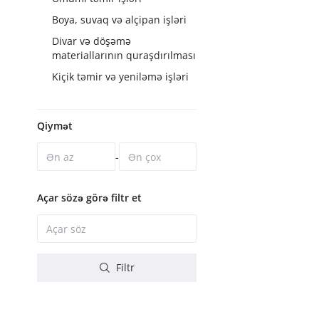
Boya, suvaq və alçipan işləri
Divar və döşəmə
materiallarının quraşdırılması
Kiçik təmir və yeniləmə işləri
Qiymət
-
Açar sözə görə filtr et
Filtr